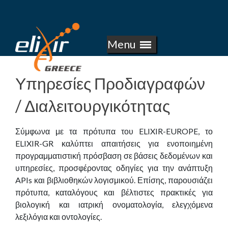
E
Skip
to
L
main
Menu
I
content
X
Υπηρεσίες Προδιαγραφών
I
/ Διαλειτουργικότητας
R
Σύμφωνα με τα πρότυπα του ELIXIR-EUROPE, το
-
ELIXIR-GR καλύπτει απαιτήσεις για ενοποιημένη
προγραμματιστική πρόσβαση σε βάσεις δεδομένων και
G
υπηρεσίες, προσφέροντας οδηγίες για την ανάπτυξη
APIs και βιβλιοθηκών λογισμικού. Επίσης, παρουσιάζει
R
πρότυπα, καταλόγους και βέλτιστες πρακτικές για
βιολογική και ιατρική ονοματολογία, ελεγχόμενα
λεξιλόγια και οντολογίες.